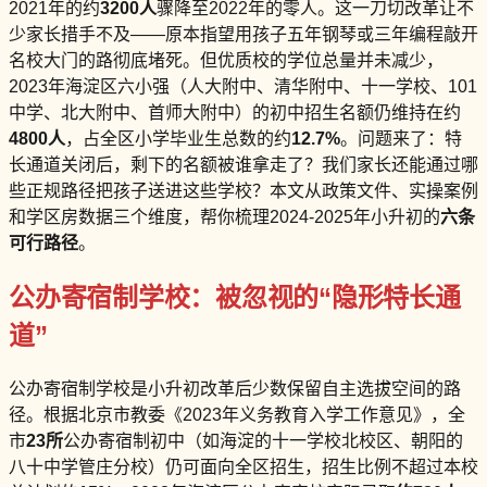
2021年的约
3200人
骤降至2022年的零人。这一刀切改革让不
少家长措手不及——原本指望用孩子五年钢琴或三年编程敲开
名校大门的路彻底堵死。但优质校的学位总量并未减少，
2023年海淀区六小强（人大附中、清华附中、十一学校、101
中学、北大附中、首师大附中）的初中招生名额仍维持在约
4800人
，占全区小学毕业生总数的约
12.7%
。问题来了：特
长通道关闭后，剩下的名额被谁拿走了？我们家长还能通过哪
些正规路径把孩子送进这些学校？本文从政策文件、实操案例
和学区房数据三个维度，帮你梳理2024-2025年小升初的
六条
可行路径
。
公办寄宿制学校：被忽视的“隐形特长通
道”
公办寄宿制学校是小升初改革后少数保留自主选拔空间的路
径。根据北京市教委《2023年义务教育入学工作意见》，全
市
23所
公办寄宿制初中（如海淀的十一学校北校区、朝阳的
八十中学管庄分校）仍可面向全区招生，招生比例不超过本校