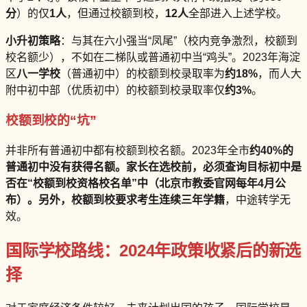
分
）的仅
1人
，但通过校额到校，
12人
全部进入上述学校。
小升初策略
：与其在六小强当“凤尾”（校内竞争激烈，校额到
校名额少），不如在二梯队或普通初中当“鸡头”。2023年海淀
区
八一学校
（普通初中）的校额到校录取率为
约18%
，而人大
附中初中部（优质初中）的校额到校录取率仅
约3%
。
校额到校的“坑”
并非所有普通初中都有校额到校名额。2023年全市
约40%
的
普通初中没有获得名额。家长在选校前，必须查询目标初中是
否在“
校额到校资格校名单
”中（北京市教委官网每年4月公
布）。另外，校额到校要求考生
连续三年学籍
，中途转学无
效。
国际学校路线：2024年政策收紧后的新选
择