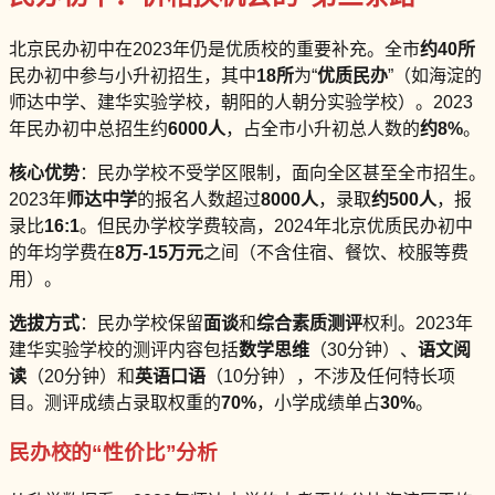
北京民办初中在2023年仍是优质校的重要补充。全市
约40所
民办初中参与小升初招生，其中
18所
为“
优质民办
”（如海淀的
师达中学、建华实验学校，朝阳的人朝分实验学校）。2023
年民办初中总招生约
6000人
，占全市小升初总人数的
约8%
。
核心优势
：民办学校不受学区限制，面向全区甚至全市招生。
2023年
师达中学
的报名人数超过
8000人
，录取
约500人
，报
录比
16:1
。但民办学校学费较高，2024年北京优质民办初中
的年均学费在
8万-15万元
之间（不含住宿、餐饮、校服等费
用）。
选拔方式
：民办学校保留
面谈
和
综合素质测评
权利。2023年
建华实验学校的测评内容包括
数学思维
（30分钟）、
语文阅
读
（20分钟）和
英语口语
（10分钟），不涉及任何特长项
目。测评成绩占录取权重的
70%
，小学成绩单占
30%
。
民办校的“性价比”分析