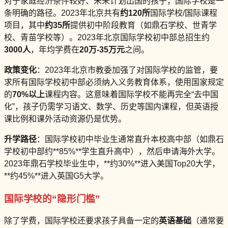
对于家庭经济条件较好、未来计划出国的孩子，国际学校是一
条明确的路径。2023年北京共有
约120所
国际学校/国际课程
项目，其中
约35所
提供初中阶段教育（如鼎石学校、世青学
校、青苗学校等）。2023年北京国际学校初中部总招生约
3000人
，年均学费在
20万-35万元
之间。
政策变化
：2023年北京市教委加强了对国际学校的监管，要
求所有国际学校初中部必须纳入义务教育体系，使用国家规定
的
70%以上
课程内容。这意味着国际学校不能再完全“去中国
化”，孩子仍需学习语文、数学、历史等国内课程，但英语授
课比例和课外活动资源仍是优势。
升学路径
：国际学校初中毕业生通常直升本校高中部（如鼎石
学校初中部约**85%**学生直升高中），然后申请海外大学。
2023年鼎石学校毕业生中，**约30%**进入美国Top20大学，
**约45%**进入英国G5大学。
国际学校的“隐形门槛”
除了学费，国际学校还要求孩子具备一定的
英语基础
（通常要