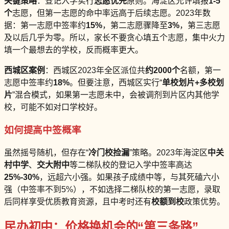
关键策略
：登记入学实行
志愿优先
原则。海淀区允许填报
1-5
个
志愿，但第一志愿的命中率远高于后续志愿。2023年数
据：第一志愿中签率约
15%
，第二志愿骤降至
3%
，第三志愿
及以后几乎为零。所以，家长不要贪心填五个志愿，集中火力
填一个最想去的学校，反而概率更大。
西城区案例
：西城区2023年全区派位共
约2000个
名额，第一
志愿中签率约
18%
。但要注意，西城区实行“
单校划片+多校划
片
”混合模式，如果第一志愿未中，会被调剂到片区内其他学
校，可能不如对口学校好。
如何提高中签概率
虽然摇号随机，但存在“
冷门校捡漏
”策略。2023年海淀区
中关
村中学
、
交大附中
等二梯队校的登记入学中签率高达
25%-30%
，远超六小强。如果孩子成绩中等，与其死磕六小
强（中签率不到5%），不如选择二梯队校的第一志愿，录取
后同样享受优质教育资源，且中考时还有
校额到校
政策优势。
民办初中：价格换机会的“第三条路”