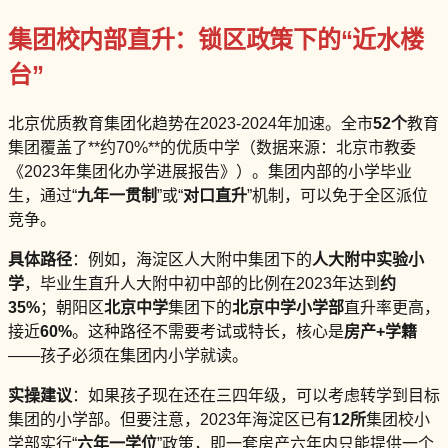
集团校内部直升：锁区政策下的“近水楼
台”
北京优质教育集团化趋势在2023-2024年加速。全市
52个
教育
集团覆盖了**约70%**的优质中学（数据来源：北京市教委
《2023年集团化办学进展报告》）。集团内部的小学毕业
生，通过“
九年一贯制
”或“
对口直升
”机制，可以免于全区派位
竞争。
具体路径
：例如，海淀区人大附中集团下的
人大附中实验小
学
，毕业生直升人大附中初中部的比例在2023年达到
约
35%
；朝阳区
北京中学
集团下的
北京中学小学部
直升率更高，
接近
60%
。这种路径不需要考试或特长，核心是
房产+学籍
——孩子必须在集团内小学就读。
实操建议
：如果孩子现在还在三四年级，可以考虑转学到目标
集团的小学部。但要注意，2023年海淀区已有
12所
集团校小
学部实行“
六年一学位
”政策，即一套房产六年内只能提供一个