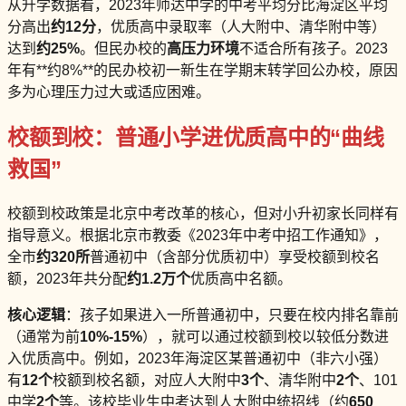
从升学数据看，2023年师达中学的中考平均分比海淀区平均
分高出
约12分
，优质高中录取率（人大附中、清华附中等）
达到
约25%
。但民办校的
高压力环境
不适合所有孩子。2023
年有**约8%**的民办校初一新生在学期末转学回公办校，原因
多为心理压力过大或适应困难。
校额到校：普通小学进优质高中的“曲线
救国”
校额到校政策是北京中考改革的核心，但对小升初家长同样有
指导意义。根据北京市教委《2023年中考中招工作通知》，
全市
约320所
普通初中（含部分优质初中）享受校额到校名
额，2023年共分配
约1.2万个
优质高中名额。
核心逻辑
：孩子如果进入一所普通初中，只要在校内排名靠前
（通常为前
10%-15%
），就可以通过校额到校以较低分数进
入优质高中。例如，2023年海淀区某普通初中（非六小强）
有
12个
校额到校名额，对应人大附中
3个
、清华附中
2个
、101
中学
2个
等。该校毕业生中考达到人大附中统招线（约
650