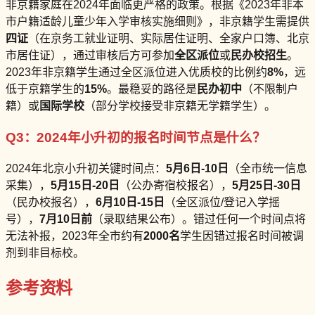
非京籍家庭在2024年面临更严格的政策。根据《2023年非本
市户籍适龄儿童少年入学审核实施细则》，非京籍学生需提供
四证
（在京务工就业证明、实际居住证明、全家户口簿、北京
市居住证），通过审核后方可参加
全区派位
或
民办校招生
。
2023年非京籍学生通过全区派位进入优质校的比例约
8%
，远
低于京籍学生的
15%
。最稳妥的路径是
民办初中
（不限制户
籍）或
国际学校
（部分学校接受非京籍无学籍学生）。
Q3：2024年小升初的报名时间节点是什么？
2024年北京小升初关键时间点：
5月6日-10日
（全市统一信息
采集），
5月15日-20日
（公办寄宿校报名），
5月25日-30日
（民办校报名），
6月10日-15日
（全区派位/登记入学摇
号），
7月10日前
（录取结果公布）。错过任何一个时间点将
无法补报，2023年全市约有
2000名
学生因错过报名时间被调
剂到非目标校。
参考资料