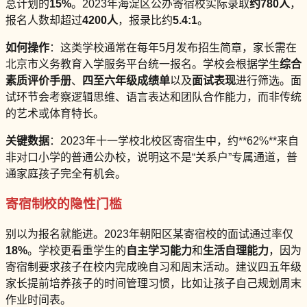
总计划的
15%
。2023年海淀区公办寄宿校实际录取
约780人
，
报名人数却超过
4200人
，报录比约
5.4:1
。
如何操作
：这类学校通常在每年5月发布招生简章，家长需在
北京市义务教育入学服务平台统一报名。学校会根据学生
综合
素质评价手册
、
四至六年级成绩单
以及
面试表现
进行筛选。面
试环节会考察逻辑思维、语言表达和团队合作能力，而非传统
的艺术或体育特长。
关键数据
：2023年十一学校北校区寄宿生中，约**62%**来自
非对口小学的普通公办校，说明这不是“关系户”专属通道，普
通家庭孩子完全有机会。
寄宿制校的隐性门槛
别以为报名就能进。2023年朝阳区某寄宿校的面试通过率仅
18%
。学校更看重学生的
自主学习能力
和
生活自理能力
，因为
寄宿制要求孩子在校内完成晚自习和周末活动。建议四五年级
家长提前培养孩子的时间管理习惯，比如让孩子自己规划周末
作业时间表。