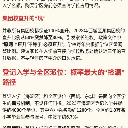
入学名额，购买学区房前必须查清学位占用情况。
集团校直升的“坑”
并非所有集团校都保证100%直升。2023年西城区某集团校的
直升比例从
50%
突然降至
30%
，引发家长维权。政策文件中
“
原则上直升
”不等于“
必须直升
”，学校每年会根据学位容量调
整比例。建议家长在入学前直接向学校教务处确认近三年的直
升数据，不要轻信房产中介的口头承诺。
登记入学与全区派位：概率最大的“捡漏”
路径
登记入学（海淀区）和全区派位（西城、东城）是面向全区学
生的
摇号机制
，不设任何门槛。2023年海淀区登记入学共提
供
约4000个
学位，其中六小强名额约
1200个
。全区约
1.8万名
小学毕业生参与摇号，中签率约
6.7%
。