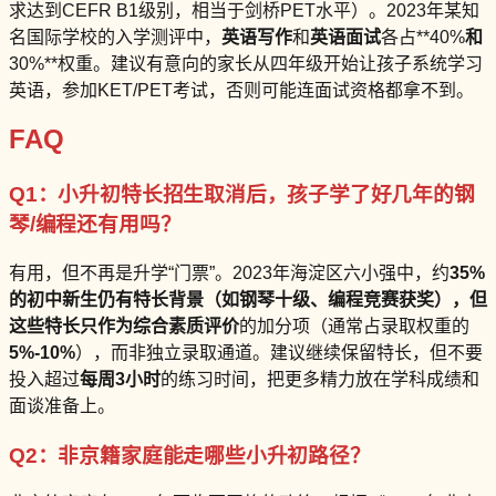
求达到CEFR B1级别，相当于剑桥PET水平）。2023年某知
名国际学校的入学测评中，
英语写作
和
英语面试
各占**40%
和
30%**权重。建议有意向的家长从四年级开始让孩子系统学习
英语，参加KET/PET考试，否则可能连面试资格都拿不到。
FAQ
Q1：小升初特长招生取消后，孩子学了好几年的钢
琴/编程还有用吗？
有用，但不再是升学“门票”。2023年海淀区六小强中，约
35%
的初中新生仍有特长背景（如钢琴十级、编程竞赛获奖），但
这些特长只作为
综合素质评价
的加分项（通常占录取权重的
5%-10%
），而非独立录取通道。建议继续保留特长，但不要
投入超过
每周3小时
的练习时间，把更多精力放在学科成绩和
面谈准备上。
Q2：非京籍家庭能走哪些小升初路径？