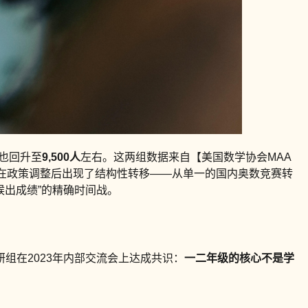
数也回升至
9,500人
左右。这两组数据来自【美国数学协会MAA
反而在政策调整后出现了结构性转移——从单一的国内奥数竞赛转
候出成绩”的精确时间战。
组在2023年内部交流会上达成共识：
一二年级的核心不是学