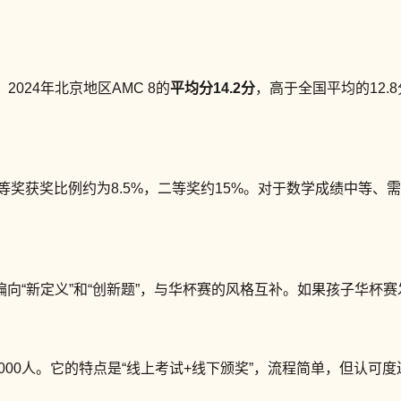
024年北京地区AMC 8的
平均分14.2分
，高于全国平均的12.
等奖获奖比例约为8.5%，二等奖约15%。对于数学成绩中等、
向“新定义”和“创新题”，与华杯赛的风格互补。如果孩子华杯赛
,000人。它的特点是“线上考试+线下颁奖”，流程简单，但认