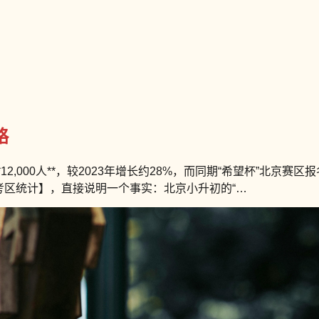
略
*12,000人**，较2023年增长约28%，而同期“希望杯”北京赛
北京考区统计】，直接说明一个事实：北京小升初的“…