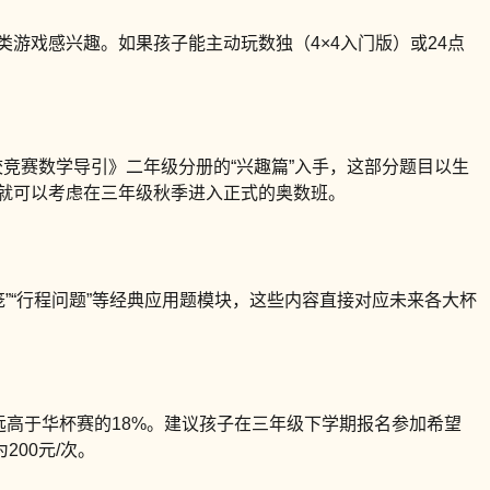
类游戏感兴趣。如果孩子能主动玩数独（4×4入门版）或24点
竞赛数学导引》二年级分册的“兴趣篇”入手，这部分题目以生
，就可以考虑在三年级秋季进入正式的奥数班。
笼”“行程问题”等经典应用题模块，这些内容直接对应未来各大杯
，远高于华杯赛的18%。建议孩子在三年级下学期报名参加希望
00元/次。