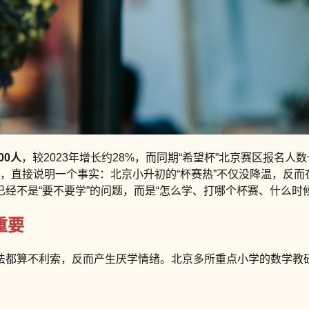
000人
，较2023年增长约28%，而同期“希望杯”北京赛区报名人
计】，直接说明一个事实：北京小升初的“杯赛热”不仅没降温，
经不是“要不要学”的问题，而是“怎么学、打哪个杯赛、什么时
重要
都算不利索，反而产生厌学情绪。北京多所重点小学的数学教研