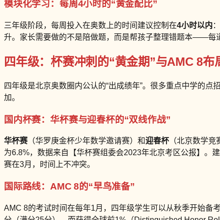
模块化学习：每周4小时的“黄金配比”
三年级阶段，每周投入在奥数上的时间建议控制在
4小时以内
升。家长需要做的不是陪做题，而是帮孩子整理错题本——每道
四年级：杯赛冲刺的“黄金期”与AMC 8布
四年级是北京奥数圈内公认的“出成绩年”。很多重点中学的
加。
国内杯赛：华杯赛与迎春杯的“双线作战”
华杯赛
（华罗庚金杯少年数学邀请赛）和
迎春杯
（北京数学竞
为6.8%，数据来自【华杯赛组委会2023年北京考区公报】
赛在3月，时间上不冲突。
国际路线：AMC 8的“早鸟准备”
AMC 8的考试时间在每年1月，四年级学生可以从秋季开始备考
分（满分25分），而获得全球前1%（Distinguished Honor