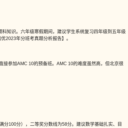
中预科知识。六年级寒假期间，建议学生系统复习四年级到五年级
培优2023年分班考真题分析报告】。
参加AMC 10的预备班。AMC 10的难度虽然高，但北京很
满分100分），二等奖分数线为58分。建议数学基础扎实、目