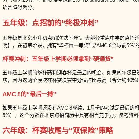
语言障碍丢分。
五年级：点招前的“终极冲刺”
五年级是北京小升初点招的“决胜年”。大部分重点中学的点招
明】，在初审阶段，拥有“华杯赛一等奖”或“AMC 8全球前5%
杯赛冲刺：五年级上学期必须拿到“硬通货”
五年级上学期的华杯赛和迎春杯是最后的机会。如果四年级已
块，因为这两个模块在杯赛决赛中分值占比最高（合计约40%
AMC 8的“最后一搏”
如果五年级上学期还没有AMC 8成绩，1月份的考试是最后的
5%），这个分数在北京点招简历中具有相当竞争力。备考资料推荐AoPS（
六年级：杯赛收尾与“双保险”策略