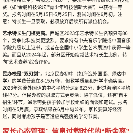
收科技特长生，名额总计420个，要求学生在市级以上科技竞
赛（如“金鹏科技论坛”“青少年科技创新大赛”）中获得一等
奖。报名时间在5月15日-5月25日，测试时间在6月初。注
意：特长生一旦录取，必须放弃后续所有派位机会。
艺术特长生门槛更高
。西城区2023年艺术特长生名额只有86
个，竞争比科技类更激烈。要求持有中央音乐学院或中国音乐
学院九级以上证书，或者在全国中小学生艺术展演中获得一等
奖。而且从2024年起，部分区开始缩减艺术特长生比例，转
向“艺术素养”综合评价。
民办校是“双刃剑”
。北京民办初中（如海淀外国语、师达中
学）的学费普遍在8-15万/年，但教学质量和升学率确实高。
2023年海淀外国语的中考平均分达到623分，超过海淀区平均
线47分。但民办校的录取方式更灵活：除了派位，还有“自主
招生”环节，通常需要孩子参加学校组织的面谈和笔试。报名
时间在5月底，录取结果在6月中旬公布。家长要算好经济
账，同时考虑孩子是否适应高强度的学习节奏。
家长心态管理：信息过载时代的“断舍离”