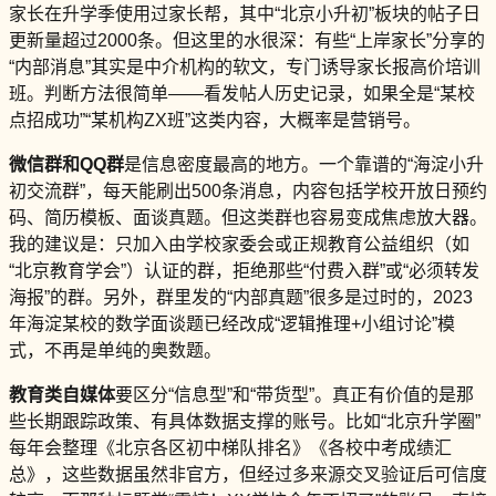
家长在升学季使用过家长帮，其中“北京小升初”板块的帖子日
更新量超过2000条。但这里的水很深：有些“上岸家长”分享的
“内部消息”其实是中介机构的软文，专门诱导家长报高价培训
班。判断方法很简单——看发帖人历史记录，如果全是“某校
点招成功”“某机构ZX班”这类内容，大概率是营销号。
微信群和QQ群
是信息密度最高的地方。一个靠谱的“海淀小升
初交流群”，每天能刷出500条消息，内容包括学校开放日预约
码、简历模板、面谈真题。但这类群也容易变成焦虑放大器。
我的建议是：只加入由学校家委会或正规教育公益组织（如
“北京教育学会”）认证的群，拒绝那些“付费入群”或“必须转发
海报”的群。另外，群里发的“内部真题”很多是过时的，2023
年海淀某校的数学面谈题已经改成“逻辑推理+小组讨论”模
式，不再是单纯的奥数题。
教育类自媒体
要区分“信息型”和“带货型”。真正有价值的是那
些长期跟踪政策、有具体数据支撑的账号。比如“北京升学圈”
每年会整理《北京各区初中梯队排名》《各校中考成绩汇
总》，这些数据虽然非官方，但经过多来源交叉验证后可信度