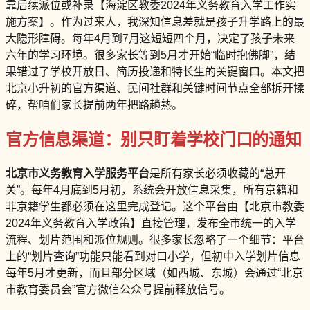
靠后续派位或补录【海淀区教委2024年义务教育入学工作实
施方案】。作为过来人，我深知信息差就是孩子升学路上的最
大隐形障碍。每年4月到7月这短短四个月，决定了孩子未来
六年的学习环境。很多家长等到5月才开始“临时抱佛脚”，结
果错过了学校开放日、简历投递和特长生的关键窗口。本文把
北京小升初的官方渠道、民间社群和关键时间节点全部拆开揉
碎，帮咱们家长提前两年把路趟熟。
官方信息渠道：别只盯着学校门口的通知
北京市义务教育入学服务平台
是所有家长必须收藏的“总开
关”。每年4月底到5月初，系统会开放信息采集，所有京籍和
非京籍学生都必须在这里完成登记。这个平台由【北京市教委
2024年义务教育入学政策】直接管理，发布全市统一的入学
流程、划片范围和派位规则。很多家长忽略了一个细节：平台
上的“划片查询”功能只能看到对口小学，但初中入学划片信息
每年5月才更新，而且部分区域（如西城、东城）会通过“北京
市教育委员会”官方微信公众号提前释放信号。