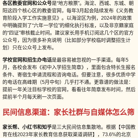
各区教委官网和公众号
是“地方粮票”。海淀、西城、东城、朝
阳这四个核心区的教委官网，每年3月起会陆续发布《义务教
育阶段入学工作实施意见》。以海淀区为例，2024年的政策
中明确提到了“六年一学位”的细化执行标准，以及非京籍家庭
的“四证”审核截止时间。建议家长用手机订阅这几个区的官方
公众号，因为很多补充说明（比如部分学校临时调整招生计
划）只在公众号上发布。
学校官网和招生办电话
是最容易被忽视的一手渠道。每年5
月，各校会发布《初中入学招生简章》，里面包含特长生报名
条件、寄宿生申请流程和咨询电话。但要注意，很多优质中学
的电话在高峰期（5月中旬）几乎打不通。更靠谱的做法是：
提前一年关注目标学校的官网，看看往年简章发布时间，然后
提前半个月每天刷一次页面。
民间信息渠道：家长社群与自媒体怎么筛
家长帮、小红书和知乎
是三大民间信息集散地。根据【中国教
育在线2023年家长教育信息获取渠道调研】，73.6%的北京