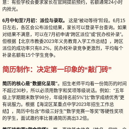
意：有些学校会要求家长在官网提前预约，名额通常24小时
内抢光。
6月中旬至7月初：派位与录取。
这是“被动等待”阶段。6月15
日左右，各区会公布派位结果，家长可以登录平台查询。如果
对结果不满意，可以在7月初申请“跨区派位”或“民办校补录”。
但根据【北京市教委2023年义务教育入学工作总结】，跨区
派位的成功率只有8.2%，民办校补录竞争更激烈，平均每个
补录名额有15个学生竞争。
简历制作：决定第一印象的“敲门砖”
简历的核心是“数据化呈现”
。招生老师平均看一份简历的时间
不超过30秒，所以必须用数字和奖项等级说话。例如：“五年
级上学期期末数学98分，年级排名前5%”比“数学成绩优秀”更
有说服力。根据【海淀区某重点中学2023年招生工作总
结】，简历中包含“市级三好生”“数学竞赛一等奖”等硬性奖项
的学生，面试邀约率比普通简历高出3.2倍。