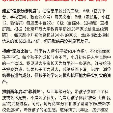
建立“信息分级制度”
。把信息来源分为三级：A级（官方平
台、学校官网、教委公众号）每天必看；B级（家长帮、小红
书、微信群）每周集中看2次；C级（自媒体、短视频）直接
屏蔽。根据【北京师范大学教育学部2023年家长信息焦虑调
研】，每天刷小升初信息超过3小时的家长，焦虑指数比控制
信息的家长高出2.4倍，但录取结果没有显著差异。
拒绝“无效比较”
。群里有人晒“孩子被RDF点招”，不代表你家
孩子不行。每个孩子的成长节奏不同，小升初只是人生长跑中
的一个弯道。我见过太多家长因为群里的一条消息，连夜给孩
子报奥数班，结果孩子压力过大，成绩反而下滑。记住：
派位
结果有运气成分，但孩子的学习习惯和抗压能力是实打实的资
产
。
提前两年启动“软着陆”
。从四年级开始，带孩子参加1-2个科
技或艺术竞赛，不是为了获奖，而是让孩子体验“准备-比赛-复
盘”的完整过程。同时，每周花30分钟和孩子聊聊“如果去新学
校会怎样”，降低孩子的陌生感。这样到了六年级，孩子和家