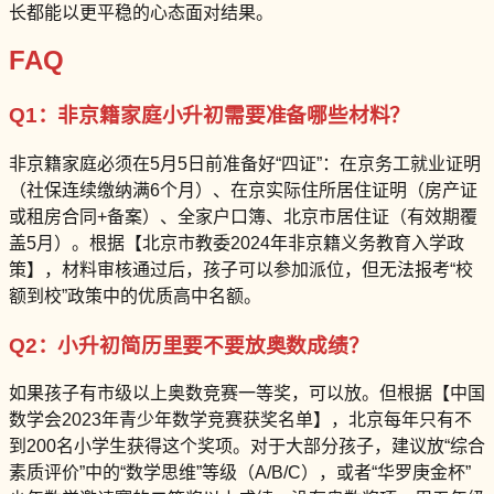
长都能以更平稳的心态面对结果。
FAQ
Q1：非京籍家庭小升初需要准备哪些材料？
非京籍家庭必须在5月5日前准备好“四证”：在京务工就业证明
（社保连续缴纳满6个月）、在京实际住所居住证明（房产证
或租房合同+备案）、全家户口簿、北京市居住证（有效期覆
盖5月）。根据【北京市教委2024年非京籍义务教育入学政
策】，材料审核通过后，孩子可以参加派位，但无法报考“校
额到校”政策中的优质高中名额。
Q2：小升初简历里要不要放奥数成绩？
如果孩子有市级以上奥数竞赛一等奖，可以放。但根据【中国
数学会2023年青少年数学竞赛获奖名单】，北京每年只有不
到200名小学生获得这个奖项。对于大部分孩子，建议放“综合
素质评价”中的“数学思维”等级（A/B/C），或者“华罗庚金杯”