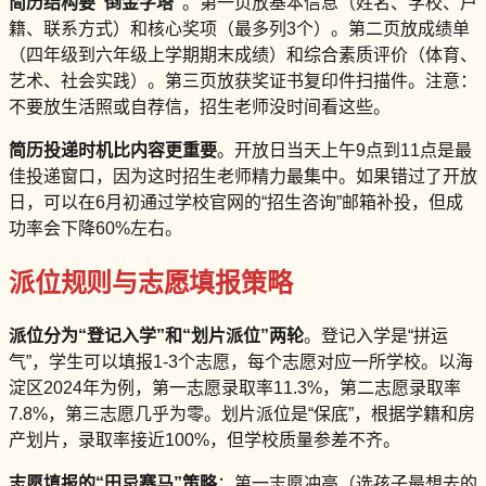
简历结构要“倒金字塔”
。第一页放基本信息（姓名、学校、户
籍、联系方式）和核心奖项（最多列3个）。第二页放成绩单
（四年级到六年级上学期期末成绩）和综合素质评价（体育、
艺术、社会实践）。第三页放获奖证书复印件扫描件。注意：
不要放生活照或自荐信，招生老师没时间看这些。
简历投递时机比内容更重要
。开放日当天上午9点到11点是最
佳投递窗口，因为这时招生老师精力最集中。如果错过了开放
日，可以在6月初通过学校官网的“招生咨询”邮箱补投，但成
功率会下降60%左右。
派位规则与志愿填报策略
派位分为“登记入学”和“划片派位”两轮
。登记入学是“拼运
气”，学生可以填报1-3个志愿，每个志愿对应一所学校。以海
淀区2024年为例，第一志愿录取率11.3%，第二志愿录取率
7.8%，第三志愿几乎为零。划片派位是“保底”，根据学籍和房
产划片，录取率接近100%，但学校质量参差不齐。
志愿填报的“田忌赛马”策略
：第一志愿冲高（选孩子最想去的