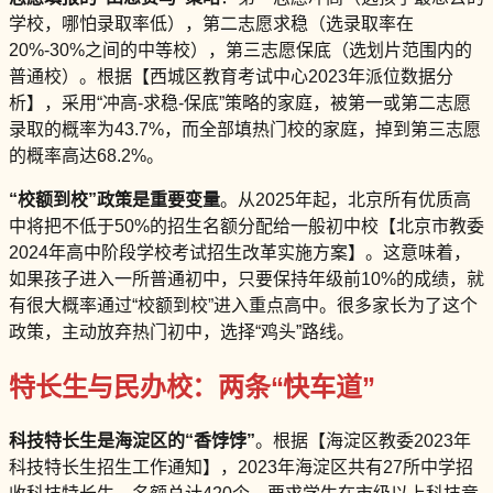
学校，哪怕录取率低），第二志愿求稳（选录取率在
20%-30%之间的中等校），第三志愿保底（选划片范围内的
普通校）。根据【西城区教育考试中心2023年派位数据分
析】，采用“冲高-求稳-保底”策略的家庭，被第一或第二志愿
录取的概率为43.7%，而全部填热门校的家庭，掉到第三志愿
的概率高达68.2%。
“校额到校”政策是重要变量
。从2025年起，北京所有优质高
中将把不低于50%的招生名额分配给一般初中校【北京市教委
2024年高中阶段学校考试招生改革实施方案】。这意味着，
如果孩子进入一所普通初中，只要保持年级前10%的成绩，就
有很大概率通过“校额到校”进入重点高中。很多家长为了这个
政策，主动放弃热门初中，选择“鸡头”路线。
特长生与民办校：两条“快车道”
科技特长生是海淀区的“香饽饽”
。根据【海淀区教委2023年
科技特长生招生工作通知】，2023年海淀区共有27所中学招