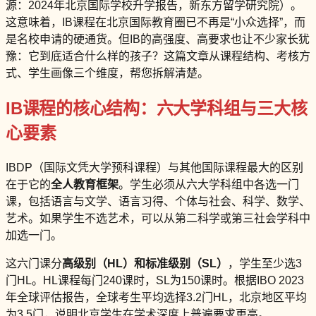
源：2024年北京国际学校升学报告，新东方留学研究院）。
这意味着，IB课程在北京国际教育圈已不再是“小众选择”，而
是名校申请的硬通货。但IB的高强度、高要求也让不少家长犹
豫：它到底适合什么样的孩子？这篇文章从课程结构、考核方
式、学生画像三个维度，帮您拆解清楚。
IB课程的核心结构：六大学科组与三大核
心要素
IBDP（国际文凭大学预科课程）与其他国际课程最大的区别
在于它的
全人教育框架
。学生必须从六大学科组中各选一门
课，包括语言与文学、语言习得、个体与社会、科学、数学、
艺术。如果学生不选艺术，可以从第二科学或第三社会学科中
加选一门。
这六门课分
高级别（HL）
和
标准级别（SL）
，学生至少选3
门HL。HL课程每门240课时，SL为150课时。根据IBO 2023
年全球评估报告，全球考生平均选择3.2门HL，北京地区平均
为3.5门，说明北京学生在学术深度上普遍要求更高。