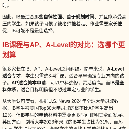
时。
因此，IB最适合那些
自律性强、善于规划时间
、并且能承受高
压的学生。如果孩子习惯了被老师推着走、作业需要家长催
促，IB可能不是最佳选择。
IB课程与AP、A-Level的对比：选哪个更
划算
很多家长在IB、AP、A-Level之间纠结。简单来说，
A-Level
适合专才
，学生只需选3-4门课，适合早早确定专业方向的孩
子。
AP适合美本申请
，可以单科选修，灵活度高。而
IB是全
科体系
，适合目标明确但不想过早定专业的学生。
从大学认可度看，根据U.S. News 2024年全球大学录取数
据，IB学生被美国Top30大学录取的概率比AP学生高出
12%，但IB学生的申请材料中需要更多时间证明其全面发展。
英国方面，剑桥大学2023年录取的IB学生占比为31%，而A-
Level学生占比为58%，但IB学生的平均入学成绩比A-Level学