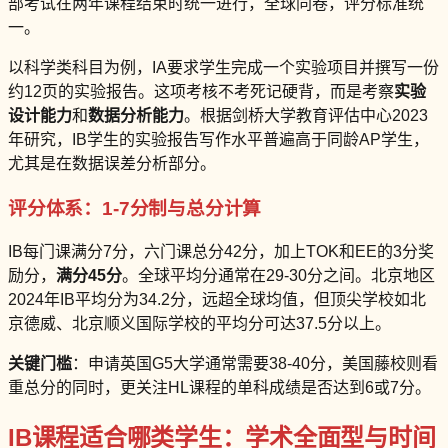
部考试在两年课程结束时统一进行，全球同卷，评分标准统
一。
以科学类科目为例，IA要求学生完成一个实验项目并撰写一份
约12页的实验报告。这项考核不考死记硬背，而是考察
实验
设计能力
和
数据分析能力
。根据剑桥大学教育评估中心2023
年研究，IB学生的实验报告写作水平普遍高于同龄AP学生，
尤其是在数据误差分析部分。
评分体系：1-7分制与总分计算
IB每门课满分7分，六门课总分42分，加上TOK和EE的3分奖
励分，
满分45分
。全球平均分通常在29-30分之间。北京地区
2024年IB平均分为34.2分，远超全球均值，但顶尖学校如北
京德威、北京顺义国际学校的平均分可达37.5分以上。
关键门槛
：申请英国G5大学通常需要38-40分，美国藤校则看
重总分的同时，更关注HL课程的单科成绩是否达到6或7分。
IB课程适合哪类学生：学术全面型与时间