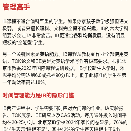
管理高手
IB课程不适合偏科严重的学生。如果你家孩子数学极强但语文
极弱，或者只擅长理科、文科完全提不起兴趣，IB的六大学科
组要求会让TA非常痛苦。IB更适合
各科均衡发展
、没有明显
短板的“全能型”学生。
另一个关键因素是
英语能力
。IB课程从教材到作业全部使用英
语，TOK论文和EE更是对英语学术写作有极高要求。根据北
京市教委2023年国际课程调研数据，IB学校新生入学时，雅
思平均分需达到6.0或托福90分以上，低于此标准的学生在第
一年淘汰率高达18%。
时间管理能力是IB的隐形门槛
IB两年课程中，学生需要同时应对六门课的作业、IA实验报
告、TOK展示、EE研究以及CAS活动。每周课外投入时间平
均在20-25小时。北京某IB学校2024年家长问卷显示，76%的
IB学生表示“睡眠不足”，其中42%的学生每天睡眠少于6小