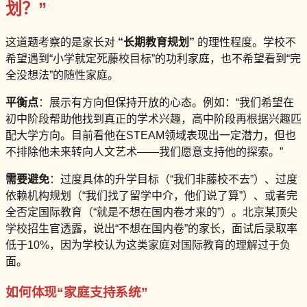
划？”
这道题考察的是家长对
“长期教育规划”
的理性程度。学校不
希望遇到“小学就定死藤校目标”的功利家庭，也不希望看到“完
全没想法”的随性家庭。
平衡点
：展示有方向但保持开放的心态。例如：“我们希望在
初中阶段帮助他找到真正的学术兴趣，高中阶段再根据兴趣匹
配大学方向。目前看他在STEAM领域表现出一定潜力，但也
不排除他未来转向人文艺术——我们愿意支持他的探索。”
需要避免
：过度具体的升学目标（“我们非藤校不去”）、过度
依赖机构规划（“我们找了留学中介，他们说了算”）、或者完
全否定国际教育（“就是不想在国内卷才来的”）。北京某顶尖
学校招生官透露，说出“不想在国内卷”的家长，面试后录取率
低于10%，因为学校认为这类家庭对国际教育的理解过于负
面。
如何体现“家庭支持系统”