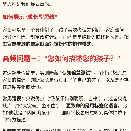
型思维是我们最看重的。”
如何展示“成长型思维”
家长可以举一个具体例子：孩子某次考试失利后，家庭如何一
起分析原因、制定改进计划，而不是单纯批评或找补习班。
招
生官想看到的是家庭面对挫折时的协作模式
。
高频问题三：“您如何描述您的孩子？”
这道题看似简单，实则暗藏
“认知偏差测试”
。招生官想通过
家长的描述，判断家长是否真正了解自己的孩子，以及是否存
在过度美化或贬低。
常见错误
：只说优点（“我孩子特别聪明、自律”），或者只说
缺点（“他太贪玩、坐不住”）。
更致命的是用标签化语言
，比
如“他就是个内向的孩子”——国际学校更愿意听到具体情境下
的行为描述。