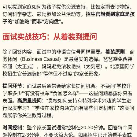
可以提到家庭如何为孩子提供资源支持，比如定期去博物馆、
订阅科学杂志、鼓励参加公益活动等。
招生官想看到家庭是孩
子的“加油站”而非“方向盘”
。
面试实战技巧：从着装到提问
除了回答内容，面试中的非语言信号同样重要。
着装原则
：商
务休闲（Business Casual）是最稳妥的选择。爸爸避免西装
革履（太正式），妈妈避免浓妆艳抹（太刻意）。北京国际学
校招生官普遍偏好“得体但不过度”的家长形象。
提问环节
：面试最后通常会给家长提问机会。不要问“学校升
学率多少”“有没有校车”“食堂怎么样”——这些问题暴露你只看
表面。
高质量提问
：“贵校如何支持有特殊学术兴趣的学生进
行深度学习？”“学校在家校沟通方面有哪些固定机制？”这类问
题展示你关注教育过程。
时间控制
：整个家长面试通常控制在20-30分钟。回答每个问
题控制在2-3分钟，不要长篇大论。如果招生官开始看手表或