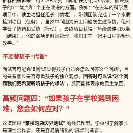
推荐回答框架
：用STAR法则（情境-任务-行动-结果）描述孩
子的1个优点和1个正在改进的方面。例如：“在去年的科学展
项目中，他主动担任组长（情境），带领团队完成了一个水质
检测项目（任务），虽然中间因为分工问题发生过争执，但他
学会了协调和妥协（行动），最终项目获得了年级最佳团队奖
（结果）。他的弱项是时间管理，我们正在一起用日程表帮他
改善。”
不要替孩子“代言”
面试官可能会追问“您觉得孩子自己会怎么回答这个问题”，目
的是看家长是否尊重孩子的独立观点。
回答时可以说“这个问
题我们更希望听听孩子的想法”
，反而能体现家庭民主氛围。
高频问题四：“如果孩子在学校遇到困
难，您会如何应对？”
这道题是
“家校沟通边界测试”
的经典题型。学校想了解家长
是理性合作者，还是容易情绪化的“麻烦制造者”。