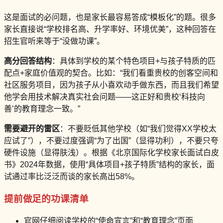
这是面试的必问题，也是家长最容易答成“模板化”的题。很多
家长直接说“学校排名高、升学率好、环境优美”，这种回答在
招生官听来等于“没做功课”。
高分回答结构
：具体到学校的某个特色项目+与孩子特质的匹
配点+家庭价值观的契合。比如：“我们看重贵校的创客空间和
社区服务项目，因为孩子从小喜欢动手做东西，而且我们希望
他学会用技术解决真实社会问题——这正好和贵校‘科技向
善’的教育理念一致。”
需要避开的雷区
：不要贬低其他学校（如“我们觉得XX学校太
应试了”），不要过度强调“为了出国”（显得功利），不要只夸
硬件设施（显得肤浅）。根据《北京国际化学校家长面试白皮
书》2024年数据，使用“具体项目+孩子特质”结构的家长，面
试通过率比泛泛而谈的家长高出58%。
提前做足的功课清单
官网仔细阅读学校的“使命宣言”和“教育理念”页面