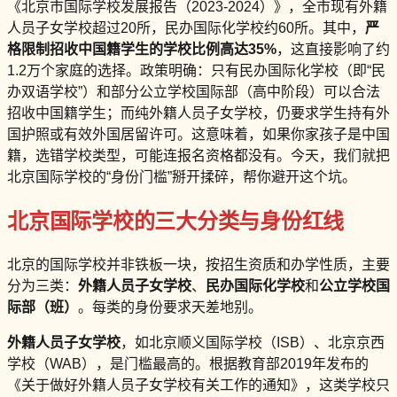
《北京市国际学校发展报告（2023-2024）》，全市现有外籍
人员子女学校超过20所，民办国际化学校约60所。其中，
严
格限制招收中国籍学生的学校比例高达35%
，这直接影响了约
1.2万个家庭的选择。政策明确：只有民办国际化学校（即“民
办双语学校”）和部分公立学校国际部（高中阶段）可以合法
招收中国籍学生；而纯外籍人员子女学校，仍要求学生持有外
国护照或有效外国居留许可。这意味着，如果你家孩子是中国
籍，选错学校类型，可能连报名资格都没有。今天，我们就把
北京国际学校的“身份门槛”掰开揉碎，帮你避开这个坑。
北京国际学校的三大分类与身份红线
北京的国际学校并非铁板一块，按招生资质和办学性质，主要
分为三类：
外籍人员子女学校
、
民办国际化学校
和
公立学校国
际部（班）
。每类的身份要求天差地别。
外籍人员子女学校
，如北京顺义国际学校（ISB）、北京京西
学校（WAB），是门槛最高的。根据教育部2019年发布的
《关于做好外籍人员子女学校有关工作的通知》，这类学校只