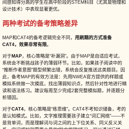
间感知得分高的学生在高中阶段的STEM科目（尤其是物理和
设计技术）中表现显著更优。
两种考试的备考策略差异
MAP和CAT4的备考逻辑完全不同，
用刷题的方式准备
CAT4，效果非常有限
。
对于
MAP
，核心策略是“补漏洞”。由于MAP是自适应考试，
系统会不断挑战孩子的薄弱环节。比如，如果孩子阅读中的
“推断作者意图”题型频繁出错，系统会反复推送这类题目。因
此，备考MAP的有效方法是：先用NWEA官方提供的样题或
模拟系统做一次摸底，找出薄弱知识点，然后针对性地进行精
读和语法练习。建议每周至少完成2套完整模拟题，并逐题分
析错因。
对于
CAT4
，核心策略是“练思维”。CAT4不考知识储备，考的
是认知模式。比如，文字推理需要孩子建立“词汇网络”——不
是背单词，而是理解词与词之间的上下位关系、同义反义关