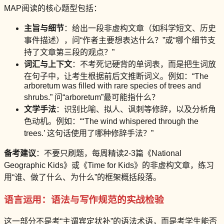
MAP阅读的核心题型包括：
主旨与细节
：给出一段非虚构文章（如科学短文、历史
事件描述），问“作者主要想表达什么？”或“哪个细节支
持了文章第三段的观点？”
词汇与上下文
：不考死记硬背的单词表，而是把生词放
在句子中，让考生根据前后文推断词义。例如：“The
arboretum was filled with rare species of trees and
shrubs.” 问“arboretum”最可能指什么？
文学手法
：识别比喻、拟人、讽刺等修辞，以及分析角
色动机。例如：“‘The wind whispered through the
trees.’ 这句话使用了哪种修辞手法？”
备考建议
：不要只刷题，每周精读2-3篇《National
Geographic Kids》或《Time for Kids》的非虚构文章，练习
用“谁、做了什么、为什么”的框架概括段落。
语言运用：语法与写作规范的实战检验
这一部分不是考“主谓宾定状补”的语法术语，而是考学生能否