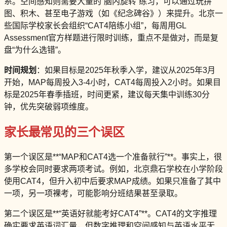
系。空间感知则需要大量的“脑内旋转”练习，可以通过玩拼
图、积木、甚至电子游戏（如《纪念碑谷》）来提升。北京一
些国际学校家长会组织“CAT4陪练小组”，每周用GL
Assessment官方样题进行限时训练，重点不是做对，而是复
盘“为什么选错”。
时间规划
：如果目标是2025年秋季入学，建议从2025年3月
开始，MAP每周投入3-4小时，CAT4每周投入2小时。如果目
标是2025年春季插班，时间更紧，建议每天集中训练30分
钟，优先突破弱项维度。
家长最常见的三个误区
第一个误区是**“MAP和CAT4选一个准备就行”**。事实上，很
多学校会同时要求两项考试。例如，北京鼎石学校在小学阶段
使用CAT4，但升入初中后要求MAP成绩。如果只准备了其中
一项，另一项裸考，可能影响分班结果甚至录取。
第二个误区是**“英语好就能考好CAT4”**。CAT4的文字推理
确实要求英语词汇量，但数字推理和空间感知与英语水平无