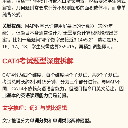
用题，描述一个购物打折或人口增长场景，然后要求学生列式
解答。几何题则常要求计算不规则图形的面积或体积，而非单
纯背公式。
关键提醒
：MAP数学允许使用屏幕上的计算器（部分年
级），但题目本身通常设计为“无需复杂计算也能推理出答
案”。比如一道题问“哪个数字最接近3.14×5.2”，选项是15、
16、17、18，学生只需估算3×5=15，再稍加调整即可。
CAT4考试题型深度拆解
CAT4分为四个维度，每个维度两个子测试，共8个子测试。
考试总时长约2小时15分钟，分为三个部分进行。与MAP不
同，CAT4不依赖英语语言能力，但题目指令用英文给出，因
此
基本的英语读题能力
仍是前提。
文字推理：词汇与类比逻辑
文字推理分为
单词分类
和
单词类比
两种题型。