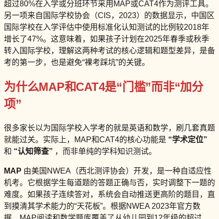
超过80%在入学或分班环节采用MAP或CAT4作为测评工具。
另一项来自国际学校协会（CIS，2023）的数据显示，中国区
国际学校在入学评估中使用标准化认知测试的比例较2018年
增长了47%。这意味着，如果孩子计划在2025年春季或秋季
转入国际学校，理解这两种考试的核心逻辑和题型差异，是备
考的第一步，也是避免“裸考踩坑”的关键。
为什么MAP和CAT4是“门槛”而非“加分
项”
很多家长以为国际学校入学考的就是英语和数学，刷几套真题
就能过关。实际上，MAP和CAT4的核心功能是
“学术定位”
和
“认知筛查”
，而非单纯的学科知识测试。
MAP
由美国NWEA（西北测评协会）开发，是一种自适应性
机考。它根据学生每道题的答题正确与否，实时调整下一题的
难度。如果孩子连续答对，系统会自动推送更高阶的题目，直
到摸清其学术能力的“天花板”。根据NWEA 2023年官方数
据，MAP阅读和数学题库覆盖了从幼儿园到12年级的超过