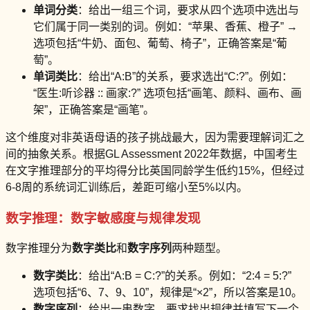
单词分类
：给出一组三个词，要求从四个选项中选出与
它们属于同一类别的词。例如：“苹果、香蕉、橙子” →
选项包括“牛奶、面包、葡萄、椅子”，正确答案是“葡
萄”。
单词类比
：给出“A:B”的关系，要求选出“C:?”。例如：
“医生:听诊器 :: 画家:?” 选项包括“画笔、颜料、画布、画
架”，正确答案是“画笔”。
这个维度对非英语母语的孩子挑战最大，因为需要理解词汇之
间的抽象关系。根据GL Assessment 2022年数据，中国考生
在文字推理部分的平均得分比英国同龄学生低约15%，但经过
6-8周的系统词汇训练后，差距可缩小至5%以内。
数字推理：数字敏感度与规律发现
数字推理分为
数字类比
和
数字序列
两种题型。
数字类比
：给出“A:B = C:?”的关系。例如：“2:4 = 5:?”
选项包括“6、7、9、10”，规律是“×2”，所以答案是10。
数字序列
：给出一串数字，要求找出规律并填写下一个