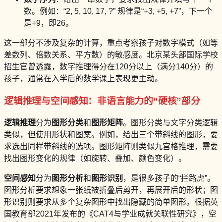
数。例如：“2, 5, 10, 17, ?” 规律是“+3, +5, +7”，下一个
是+9，即26。
这一部分不涉及复杂的计算，重点考察孩子对数字模式（如等
差数列、倍数关系、平方数）的敏感度。北京某头部国际学校
招生官曾透露，数字推理得分在120分以上（满分140分）的
孩子，通常在入学后的数学课上表现更主动。
逻辑推理与空间感知：非语言能力的“硬核”部分
逻辑推理
分为
图形分类
和
图形矩阵
。图形分类与文字分类逻辑
类似，但使用形状和图案。例如，给出三个带斜线的图形，要
求选出同样带斜线的选项。图形矩阵则类似九宫格推理，需要
找出图形变化的规律（如旋转、叠加、颜色变化）。
空间感知
分为
图形分析
和
图形识别
，是很多孩子的“拦路虎”。
图形分析要求想象一张纸被折叠后剪开，再展开后的形状；图
形识别则要求从多个复杂图形中找出隐藏的简单图形。根据英
国教育部2021年发布的《CAT4与学业成就关联性研究》，空