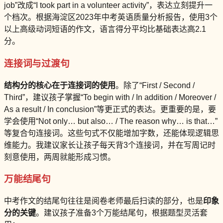
job”改成“I took part in a volunteer activity”，表达立刻提升一
个档次。根据海淀区2023年中考英语质量分析报告，使用3个
以上高级动词短语的作文，语言得分平均比基础表达高2.1
分。
连接词与过渡句
结构分的核心在于连接词的使用
。除了“First / Second /
Third”，建议孩子掌握“To begin with / In addition / Moreover /
As a result / In conclusion”等更正式的表达。更重要的是，要
学会使用“Not only… but also… / The reason why… is that…”
等复合句连接词。这些句式不仅能增加字数，还能体现逻辑思
维能力。我建议家长让孩子每天背3个连接词，并在写周记时
刻意使用，两周就能形成习惯。
万能结尾句
中考作文的结尾句往往是阅卷老师最后扫读的部分，也是
印象
分的关键
。建议孩子准备3个万能结尾句，根据题型灵活套