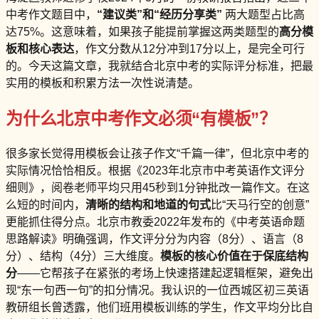
中考作文题目中，
“建议类”和“经历分享类”
两大题型占比高
达75%。这意味着，如果孩子能提前掌握这两类题型的
高分模
板和核心表达
，作文分数从12分冲到17分以上，是完全可行
的。今天这篇文章，我就结合北京中考的实际评分标准，把最
实用的模板和积累方法一次性说清楚。
为什么北京中考作文必须“有模板”？
很多家长觉得用模板会让孩子作文“千篇一律”，但北京中考的
实际情况恰恰相反。根据《2023年北京市中考英语作文评分
细则》，阅卷老师平均只用45秒到1分钟批改一篇作文。在这
么短的时间内，
清晰的结构和地道的句式
比“天马行空的创意”
更能抓住得分点。北京市教委2022年发布的《中考英语命题
思路解读》明确强调，作文评分分为内容（8分）、语言（8
分）、结构（4分）三大维度。
模板的核心价值在于保底结构
分
——它帮孩子在紧张的考场上快速搭建起逻辑框架，避免出
现“东一句西一句”的扣分情况。我认识的一位西城区初三英语
教研组长曾透露，他们班用模板训练的学生，作文平均分比自