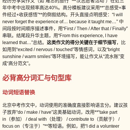
经历分享类作文（如“难忘的旅行”“一次志愿者活动”）在近三
年中考中出现频率高达40%。高分模板建议采用**“总感受+事
件经过+收获感悟”**的倒叙结构。开头直接点明感受：“I will
never forget the experience of… because it taught me…” 中
间段按时间顺序描述事件，用“First / Then / After that / Finally”
串联。结尾段升华主题，用“From this experience, I have
learned that…”总结。
这类作文的得分关键在于细节描写
，比
如用到“excited / nervous / touched”等情感词，以及“bright
sunshine / warm smiles”等环境描写，能让作文从“流水账”变
成“高分范文”。
必背高分词汇与句型库
动词短语替换
北京中考作文中，动词使用的准确度直接影响语言分。建议孩
子放弃“do / make / have”这类基础动词，改用**“take part
in（参加） / deal with（处理） / contribute to（贡献于） /
focus on（专注于）”**等短语。例如，把“I did a volunteer