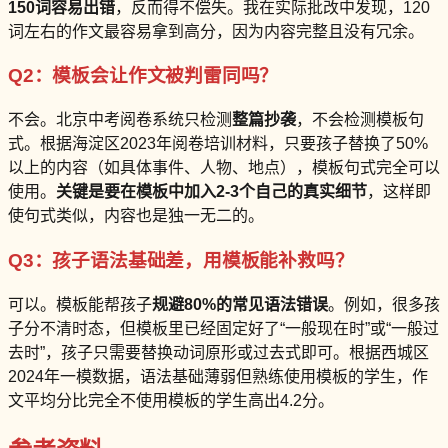
150词容易出错
，反而得不偿失。我在实际批改中发现，120
词左右的作文最容易拿到高分，因为内容完整且没有冗余。
Q2：模板会让作文被判雷同吗？
不会。北京中考阅卷系统只检测
整篇抄袭
，不会检测模板句
式。根据海淀区2023年阅卷培训材料，只要孩子替换了50%
以上的内容（如具体事件、人物、地点），模板句式完全可以
使用。
关键是要在模板中加入2-3个自己的真实细节
，这样即
使句式类似，内容也是独一无二的。
Q3：孩子语法基础差，用模板能补救吗？
可以。模板能帮孩子
规避80%的常见语法错误
。例如，很多孩
子分不清时态，但模板里已经固定好了“一般现在时”或“一般过
去时”，孩子只需要替换动词原形或过去式即可。根据西城区
2024年一模数据，语法基础薄弱但熟练使用模板的学生，作
文平均分比完全不使用模板的学生高出4.2分。