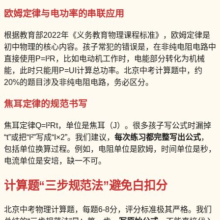
欧姆定律与电功率的串联应用
根据教育部2022年《义务教育物理课程标准》，欧姆定律是
初中物理的核心内容。孩子常犯的错误是，在非纯电阻电路中
直接使用P=I²R，比如电动机工作时，电能部分转化为机械
能，此时只能用P=UI计算总功率。北京中考计算题中，约
20%的题目涉及非纯电阻电路，务必区分。
焦耳定律的规范书写
焦耳定律Q=I²Rt，单位是焦耳（J）。很多孩子写公式时漏掉
“t”或把“I²”写成“I×2”。我们建议，
每次练习都完整写出公式
，
包括单位换算过程。例如，电阻单位是欧姆，时间单位是秒，
电流单位是安培，缺一不可。
计算题“三步规范法”避免白扣分
北京中考物理计算题，每题6-8分，评分标准极其严格。我们