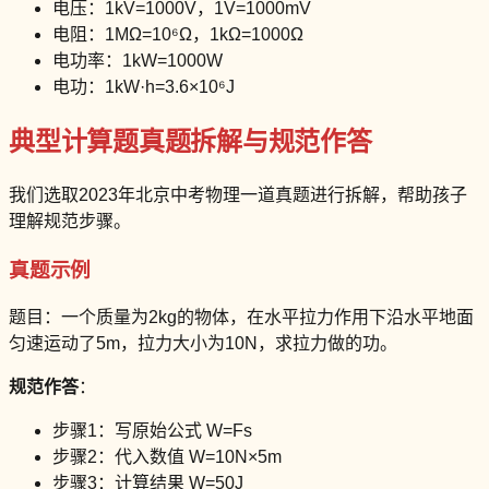
电压：1kV=1000V，1V=1000mV
电阻：1MΩ=10⁶Ω，1kΩ=1000Ω
电功率：1kW=1000W
电功：1kW·h=3.6×10⁶J
典型计算题真题拆解与规范作答
我们选取2023年北京中考物理一道真题进行拆解，帮助孩子
理解规范步骤。
真题示例
题目：一个质量为2kg的物体，在水平拉力作用下沿水平地面
匀速运动了5m，拉力大小为10N，求拉力做的功。
规范作答
：
步骤1：写原始公式 W=Fs
步骤2：代入数值 W=10N×5m
步骤3：计算结果 W=50J