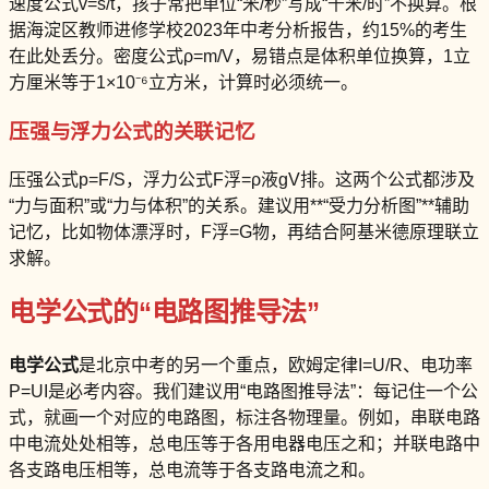
速度公式v=s/t，孩子常把单位“米/秒”写成“千米/时”不换算。根
据海淀区教师进修学校2023年中考分析报告，约15%的考生
在此处丢分。密度公式ρ=m/V，易错点是体积单位换算，1立
方厘米等于1×10⁻⁶立方米，计算时必须统一。
压强与浮力公式的关联记忆
压强公式p=F/S，浮力公式F浮=ρ液gV排。这两个公式都涉及
“力与面积”或“力与体积”的关系。建议用**“受力分析图”**辅助
记忆，比如物体漂浮时，F浮=G物，再结合阿基米德原理联立
求解。
电学公式的“电路图推导法”
电学公式
是北京中考的另一个重点，欧姆定律I=U/R、电功率
P=UI是必考内容。我们建议用“电路图推导法”：每记住一个公
式，就画一个对应的电路图，标注各物理量。例如，串联电路
中电流处处相等，总电压等于各用电器电压之和；并联电路中
各支路电压相等，总电流等于各支路电流之和。