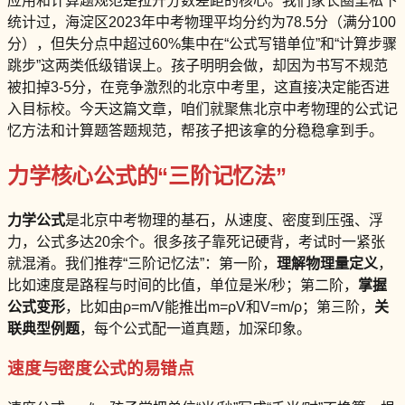
应用和计算题规范是拉开分数差距的核心。我们家长圈里私下
统计过，海淀区2023年中考物理平均分约为78.5分（满分100
分），但失分点中超过60%集中在“公式写错单位”和“计算步骤
跳步”这两类低级错误上。孩子明明会做，却因为书写不规范
被扣掉3-5分，在竞争激烈的北京中考里，这直接决定能否进
入目标校。今天这篇文章，咱们就聚焦北京中考物理的公式记
忆方法和计算题答题规范，帮孩子把该拿的分稳稳拿到手。
力学核心公式的“三阶记忆法”
力学公式
是北京中考物理的基石，从速度、密度到压强、浮
力，公式多达20余个。很多孩子靠死记硬背，考试时一紧张
就混淆。我们推荐“三阶记忆法”：第一阶，
理解物理量定义
，
比如速度是路程与时间的比值，单位是米/秒；第二阶，
掌握
公式变形
，比如由ρ=m/V能推出m=ρV和V=m/ρ；第三阶，
关
联典型例题
，每个公式配一道真题，加深印象。
速度与密度公式的易错点