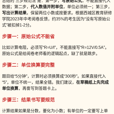
总结的“三步规范法”是：第一步，
写原始公式
，不能直接代入
数据；第二步，
代入数值并附单位
，单位必须统一；第三步，
写出计算结果
，保留两位小数或按要求。根据西城区教育研修
学院2023年中考阅卷反馈，约35%的考生因为“没有写原始公
式”被扣掉1-2分。
步骤一：原始公式不能省
比如计算电阻，必须写“R=U/I”，不能直接写“R=12V/0.5A”。
原始公式是给阅卷老师看的逻辑起点，缺了就是跳步。
步骤二：单位换算要完整
题目给“5分钟”，计算时必须换算成“300秒”。如果直接代入
“5”，单位不统一，结果全错。我们建议，
在草稿纸上先完成
单位换算
，再誊写到答题卡上。
步骤三：结果书写要规范
计算结果如果是分数，要化为小数；有单位的一定要写上单