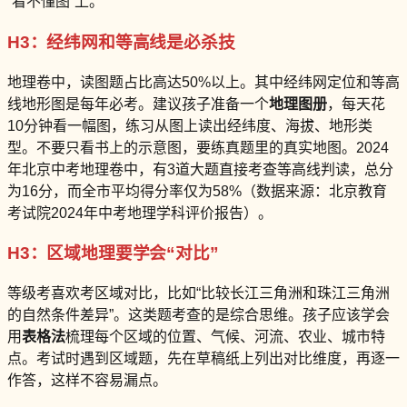
“看不懂图”上。
H3：经纬网和等高线是必杀技
地理卷中，读图题占比高达50%以上。其中经纬网定位和等高
线地形图是每年必考。建议孩子准备一个
地理图册
，每天花
10分钟看一幅图，练习从图上读出经纬度、海拔、地形类
型。不要只看书上的示意图，要练真题里的真实地图。2024
年北京中考地理卷中，有3道大题直接考查等高线判读，总分
为16分，而全市平均得分率仅为58%（数据来源：北京教育
考试院2024年中考地理学科评价报告）。
H3：区域地理要学会“对比”
等级考喜欢考区域对比，比如“比较长江三角洲和珠江三角洲
的自然条件差异”。这类题考查的是综合思维。孩子应该学会
用
表格法
梳理每个区域的位置、气候、河流、农业、城市特
点。考试时遇到区域题，先在草稿纸上列出对比维度，再逐一
作答，这样不容易漏点。