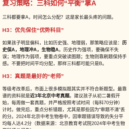
复习策略：三科如何“平衡”拿A
三科都要拿A，时间怎么分配？这是家长最头疼的问题。
H3：优先保住“优势科目”
如果孩子明显偏科，比如历史强、地理弱，那策略应该是：
历
史保A，地理冲A，生物稳A
。历史作为强项，要确保不失
误；地理作为弱项，要重点突破读图题；生物则靠刷题保持手
感。不要把时间平均分配，那样三科都可能只是B。
H3：真题是最好的“老师”
等级考改革后，市面上很多模拟题其实并不符合新题型。最靠
谱的资料就是
近3年北京中考真题
。建议孩子从初二暑假开
始，每周做一套真题，并严格按照考试时间（每科70分钟）
计时。做完后，重点分析错题，尤其是那些因为“审题不清”丢
的分。2024年北京中考生物卷中，因审题错误导致的失分平
均每人达4.2分（数据来源：北京教育考试院2024年中考生物