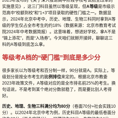
2023年发布的《关于深入推进高中阶段学校考试招生改革的
实施意见》，这三门科目虽然以等级呈现，但
A等级
是市级示
范高中“校额到校”和“1+3”项目录取的硬性门槛之一。数据显
示，2024年北京中考中，历史、地理、生物三科同时拿到A等
级的学生仅占全市考生的约18%（数据来源：北京市教育考试
院2024年中考数据简报）。这意味着，想进好学校，拿A不是
“锦上添花”，而是“入场券”。今天咱们就掰开揉碎，聊聊这三
科的A等级到底怎么拿。
等级考A档的“硬门槛”到底是多少分
很多家长以为等级考和百分制一样，90分就是A。实际上，等
级划分是按全市考生的
比例排位
来定的。根据北京市教委
2023年政策文件，A等级对应的是全市排名前25%的考生。换
句话说，不是考到某个绝对分数就稳了，而是要比别人考得
好。
历史、地理、生物三科满分均为80分
（卷面70分+社会实践10
分）。以2024年北京中考为例，历史科目A等级的最低卷面分