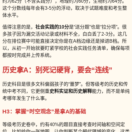
约为62分（不含实践分），地理约为60分，生物约为64分。
这个分数线每年会有3-5分的浮动，取决于试题难度和考生整
体水平。
值得注意的是，
社会实践的10分
是“送分题”也是“拉分项”。很
多孩子因为漏交活动记录或材料不全，白白丢了2-3分。这几
分在排位赛中可能直接决定你是在A档边缘还是掉进B档。所
以，从初一开始就要盯紧学校的社会实践任务清单，确保每项
都按时完成并上传系统。
历史拿A：别死记硬背，要会“连线”
历史科目是很多文科偏弱孩子的“噩梦”。但等级考的历史和传
统中考不同，它更侧重
史料实证和历史解释
能力，而不是单纯
考哪年发生了什么事。
H3：掌握“时空观念”是拿A的基础
等级考历史卷中，约有40%的题目直接考查时间轴和空间定
位。比如给你一张地图，让你判断某个朝代疆域的变化。这类