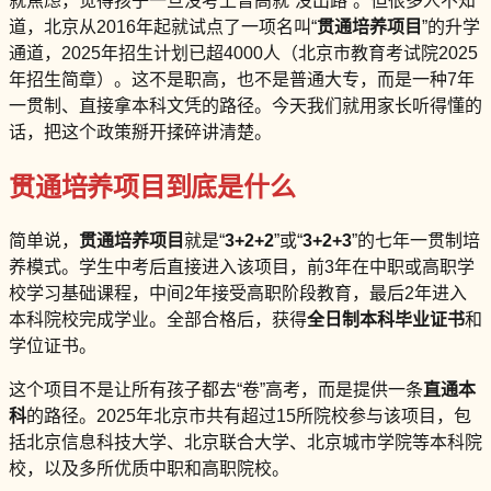
就焦虑，觉得孩子一旦没考上普高就“没出路”。但很多人不知
道，北京从2016年起就试点了一项名叫“
贯通培养项目
”的升学
通道，2025年招生计划已超4000人（北京市教育考试院2025
年招生简章）。这不是职高，也不是普通大专，而是一种7年
一贯制、直接拿本科文凭的路径。今天我们就用家长听得懂的
话，把这个政策掰开揉碎讲清楚。
贯通培养项目到底是什么
简单说，
贯通培养项目
就是“
3+2+2
”或“
3+2+3
”的七年一贯制培
养模式。学生中考后直接进入该项目，前3年在中职或高职学
校学习基础课程，中间2年接受高职阶段教育，最后2年进入
本科院校完成学业。全部合格后，获得
全日制本科毕业证书
和
学位证书。
这个项目不是让所有孩子都去“卷”高考，而是提供一条
直通本
科
的路径。2025年北京市共有超过15所院校参与该项目，包
括北京信息科技大学、北京联合大学、北京城市学院等本科院
校，以及多所优质中职和高职院校。