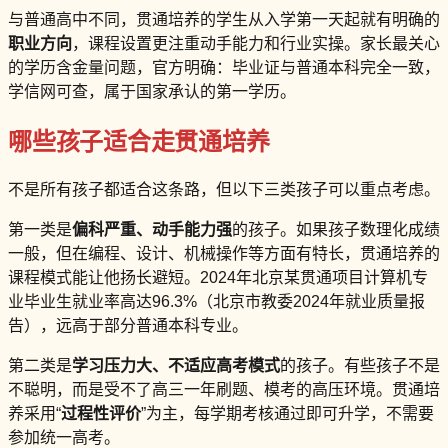
与普通高中不同，贯通培养的学生从入学第一天起就有明确的
职业方向
，课程设置更注重动手能力和行业实操。家长最关心
的学历含金量问题，官方明确：毕业证与普通本科完全一致，
学信网可查，属于国家承认的第一学历。
哪些孩子适合走贯通培养
不是所有孩子都适合这条路，但以下三类孩子可以重点考虑。
第一类是
偏科严重、动手能力强
的孩子。如果孩子数理化成绩
一般，但在编程、设计、机械操作等方面有特长，贯通培养的
课程模式能让他扬长避短。2024年北京某贯通项目计算机专
业毕业生就业率高达96.3%（北京市教委2024年就业质量报
告），远高于部分普通本科专业。
第二类是
学习压力大、不适应高考模式
的孩子。有些孩子不是
不聪明，而是受不了高三一年刷题、模考的高压环境。贯通培
养采用“
过程性评价
”为主，每学期考核通过即可升学，不需要
参加统一高考。