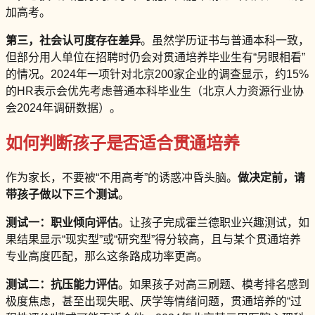
加高考。
第三，社会认可度存在差异
。虽然学历证书与普通本科一致，
但部分用人单位在招聘时仍会对贯通培养毕业生有“另眼相看”
的情况。2024年一项针对北京200家企业的调查显示，约15%
的HR表示会优先考虑普通本科毕业生（北京人力资源行业协
会2024年调研数据）。
如何判断孩子是否适合贯通培养
作为家长，不要被“不用高考”的诱惑冲昏头脑。
做决定前，请
带孩子做以下三个测试
。
测试一：职业倾向评估
。让孩子完成霍兰德职业兴趣测试，如
果结果显示“现实型”或“研究型”得分较高，且与某个贯通培养
专业高度匹配，那么这条路成功率更高。
测试二：抗压能力评估
。如果孩子对高三刷题、模考排名感到
极度焦虑，甚至出现失眠、厌学等情绪问题，贯通培养的“过