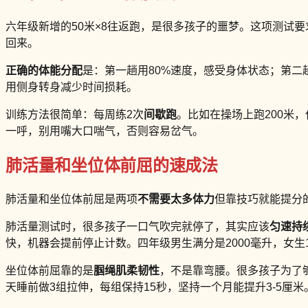
六年级新增的50米×8往返跑，是很多孩子的噩梦。这项测试要
回来。
正确的体能分配
是：第一趟用80%速度，感受身体状态；第二
用侧身转身减少时间损耗。
训练方法很简单：每周练2次
间歇跑
。比如在操场上跑200米，
一呼，别用嘴大口喘气，否则容易岔气。
肺活量和坐位体前屈的速成法
肺活量和坐位体前屈是两项
不需要太多体力
但靠技巧就能提分
肺活量测试时，很多孩子一口气吹完就停了，其实应该
匀速持
快，机器会提前停止计数。四年级男生满分是2000毫升，女生1
坐位体前屈靠的是
腘绳肌柔韧性
，不是靠弯腰。很多孩子为了
天睡前做3组拉伸，每组保持15秒，坚持一个月能提升3-5厘米。四