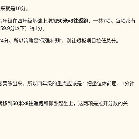
来就是10分。
。六年级在四年级基础上增加
50米×8往返跑
，一共7项。每项都有
59.9分以下）得1分。
4分。所以策略是“保强补弱”，别让短板项目拉低总分。
容易练出来。所以四年级的重点应该是：把坐位体前屈、1分钟
转移到
50米×8往返跑
和仰卧起坐上，这两项是拉开分数的关