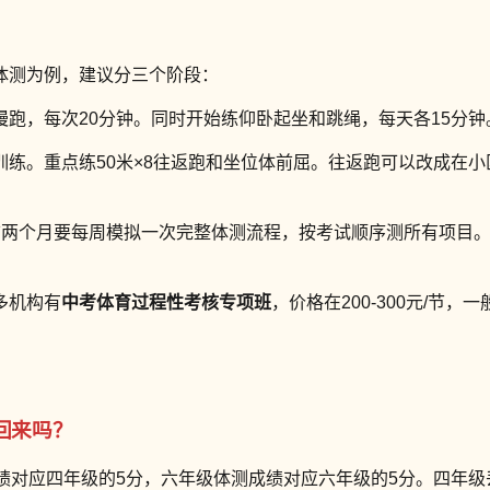
体测为例，建议分三个阶段：
慢跑，每次20分钟。同时开始练仰卧起坐和跳绳，每天各15分
训练。重点练50米×8往返跑和坐位体前屈。往返跑可以改成在小
考前两个月要每周模拟一次完整体测流程，按考试顺序测所有项目
多机构有
中考体育过程性考核专项班
，价格在200-300元/节
回来吗？
绩对应四年级的5分，六年级体测成绩对应六年级的5分。四年级