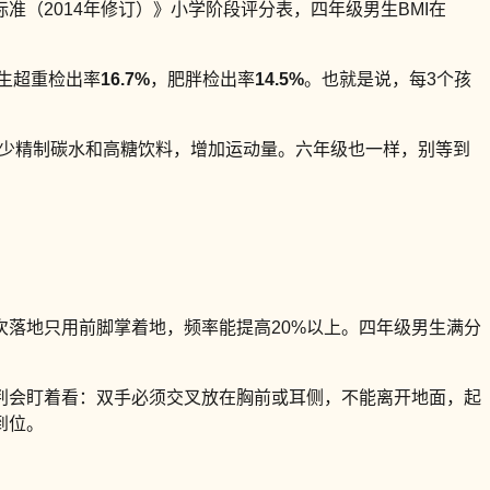
标准（2014年修订）》小学阶段评分表，四年级男生BMI在
生超重检出率
16.7%
，肥胖检出率
14.5%
。也就是说，每3个孩
减少精制碳水和高糖饮料，增加运动量。六年级也一样，别等到
次落地只用前脚掌着地，频率能提高20%以上。四年级男生满分
判会盯着看：双手必须交叉放在胸前或耳侧，不能离开地面，起
到位。