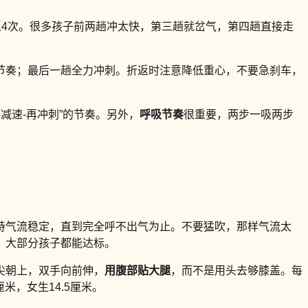
返4次。很多孩子前两趟冲太快，第三趟就岔气，第四趟直接走
持节奏；最后一趟全力冲刺。折返时注意降低重心，不要急刹车，
-减速-再冲刺”的节奏。另外，
呼吸节奏
很重要，两步一吸两步
持气流稳定，直到完全呼不出气为止。不要猛吹，那样气流太
对，大部分孩子都能达标。
尖朝上，双手向前伸，
用腹部贴大腿
，而不是用头去够膝盖。每
米，女生14.5厘米。