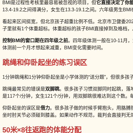
BMI是过程性考核里最容易被忽视的项目，但
它直接决定了你
13.4-19.2之间得满分，女生在13.3-19.1之间。六年级男生BMI在
看起来区间挺宽，但北京孩子超重比例不低。北京市卫健委20
子里就有1个体重超标。体重超标的孩子BMI直接掉到及格档
控制BMI的窗口期在四年级之前
。四年级体测一般在10-11
体测前一个月才想起来减重，BMI变化需要时间。
跳绳和仰卧起坐的练习误区
1分钟跳绳和1分钟仰卧起坐是小学体测的“送分题”，但很多
跳绳最常见的错误是
双脚跳
。很多孩子习惯双脚同时起跳，落
是117个/分钟，女生121个/分钟，用双脚跳很难达到这个数
仰卧起坐的误区是
借力
。很多孩子做的时候手臂抱头，用胳膊
坐时肘关节必须碰到膝盖。如果动作不规范，裁判会直接判无
50米×8往返跑的体能分配