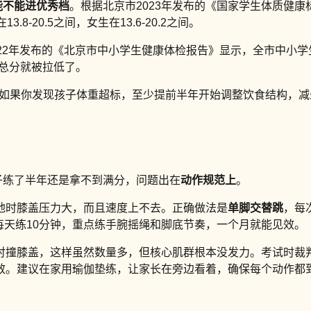
能不能进优秀档
。根据北京市2023年发布的《国家学生体质健康
13.8-20.5之间，女生在13.6-20.2之间。
22年发布的《北京市中小学生健康体检报告》显示，全市中小学
，总分就被拉低了。
月，如果你发现孩子体重超标，至少提前半年开始调整饮食结构，
孩子练了半年还是拿不到满分，问题出在
动作规范上
。
地时膝盖压力大，而且速度上不去。正确做法是
单脚交替跳
，每
。每天练10分钟，重点练手腕摇绳和脚底节奏，一个月就能见效。
肘撞膝盖，这样虽然数量多，但核心肌群根本没发力。考试时裁
效。建议在家用瑜伽垫练，让家长在旁边看着，确保每个动作都