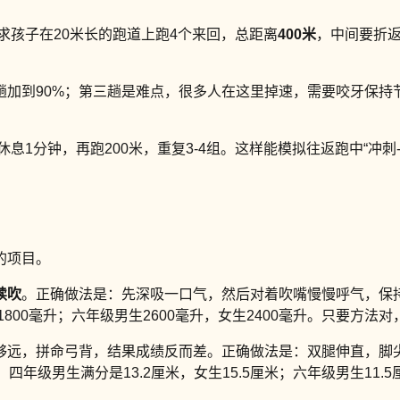
求孩子在20米长的跑道上跑4个来回，总距离
400米
，中间要折
趟加到90%；第三趟是难点，很多人在这里掉速，需要咬牙保
休息1分钟，再跑200米，重复3-4组。这样能模拟往返跑中“冲刺
的项目。
续吹
。正确做法是：先深吸一口气，然后对着吹嘴慢慢呼气，保
800毫升；六年级男生2600毫升，女生2400毫升。只要方法
够远，拼命弓背，结果成绩反而差。正确做法是：双腿伸直，脚
年级男生满分是13.2厘米，女生15.5厘米；六年级男生11.5厘