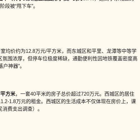
阶段被“甩下车”。
居室均价约为12.8万元/平方米，而东城区和平里、龙潭等中等学
和社区氛围浓厚，但停车位极度稀缺，通勤便利性因地铁覆盖密度高
落户神器”。
/平方米
，一套40平米的房子总价超过720万元。西城区的居住
.2-1.8万元的租金。西城区的生活成本不仅体现在房价上，课
居民消费支出调查）。