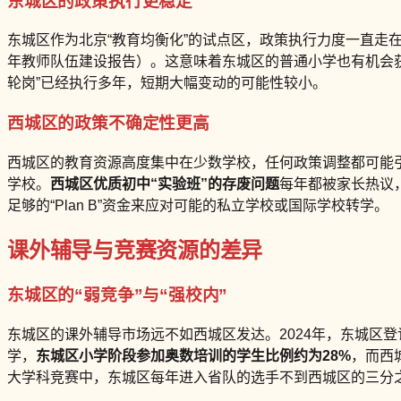
东城区的政策执行更稳定
东城区作为北京“教育均衡化”的试点区，政策执行力度一直走
年教师队伍建设报告）。这意味着东城区的普通小学也有机会获得
轮岗”已经执行多年，短期大幅变动的可能性较小。
西城区的政策不确定性更高
西城区的教育资源高度集中在少数学校，任何政策调整都可能引发
学校。
西城区优质初中“实验班”的存废问题
每年都被家长热议
足够的“Plan B”资金来应对可能的私立学校或国际学校转学。
课外辅导与竞赛资源的差异
东城区的“弱竞争”与“强校内”
东城区的课外辅导市场远不如西城区发达。2024年，东城区登
学，
东城区小学阶段参加奥数培训的学生比例约为28%
，而西
大学科竞赛中，东城区每年进入省队的选手不到西城区的三分之