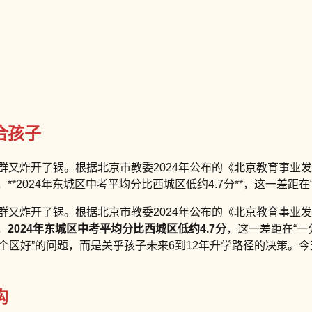
合孩子
长群又炸开了锅。根据北京市教委2024年公布的《北京教育事业
，**2024年东城区中考平均分比西城区低约4.7分**，这一差距在
长群又炸开了锅。根据北京市教委2024年公布的《北京教育事业
，
2024年东城区中考平均分比西城区低约4.7分
，这一差距在“
个区好”的问题，而是关乎孩子未来6到12年升学路径的决策。
构