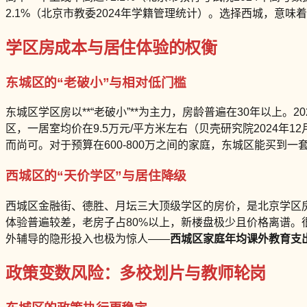
2.1%（北京市教委2024年学籍管理统计）。选择西城，意味
学区房成本与居住体验的权衡
东城区的“老破小”与相对低门槛
东城区学区房以**“老破小”**为主力，房龄普遍在30年以上
区，一居室均价在9.5万元/平方米左右（贝壳研究院2024
而尚可。对于预算在600-800万之间的家庭，东城区能买到一
西城区的“天价学区”与居住降级
西城区金融街、德胜、月坛三大顶级学区的房价，是北京学区房的
体验普遍较差，老房子占80%以上，新楼盘极少且价格离谱。很
外辅导的隐形投入也极为惊人——
西城区家庭年均课外教育支出
政策变数风险：多校划片与教师轮岗