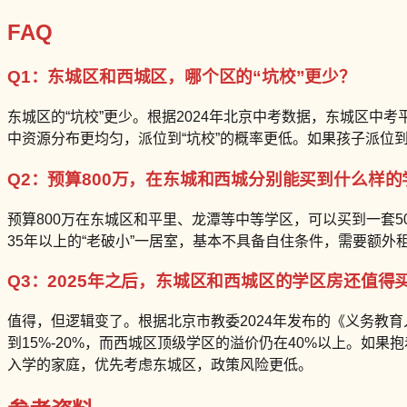
FAQ
Q1：东城区和西城区，哪个区的“坑校”更少？
东城区的“坑校”更少。根据2024年北京中考数据，东城区中
中资源分布更均匀，派位到“坑校”的概率更低。如果孩子派位
Q2：预算800万，在东城和西城分别能买到什么样的
预算800万在东城区和平里、龙潭等中等学区，可以买到一套5
35年以上的“老破小”一居室，基本不具备自住条件，需要额外
Q3：2025年之后，东城区和西城区的学区房还值得
值得，但逻辑变了。根据北京市教委2024年发布的《义务教育
到15%-20%，而西城区顶级学区的溢价仍在40%以上。如果
入学的家庭，优先考虑东城区，政策风险更低。