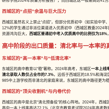
研修学院2024年质量分析报告），而西城区这一极差高达41
西城区的“点招”余温与巨大压力
西城区虽然名义上禁止“点招”，但部分优质初中（如实验中学、八
12%的学生通过非派位渠道进入优质初中（西城区教委202
资源鸿沟巨大，
西城区普通初中考入优质高中的比例仅为18%
高中阶段的出口质量：清北率与一本率的
东城区的“高一本率”与“低清北率”
东城区的高中教育以“稳”著称。2024年高考，东城区
一本上线率
清北录取人数仅占全市的7.3%
，远低于西城区的18.5%和海
985中上游学校而非清北的家庭来说，东城区的高中路径更为
西城区的“顶尖收割机”与内卷代价
西城区的高中是北京“清北预备役”的核心阵地。2024年，西
高中一本上线率高达72.1%（北京市教育考试院2024年高