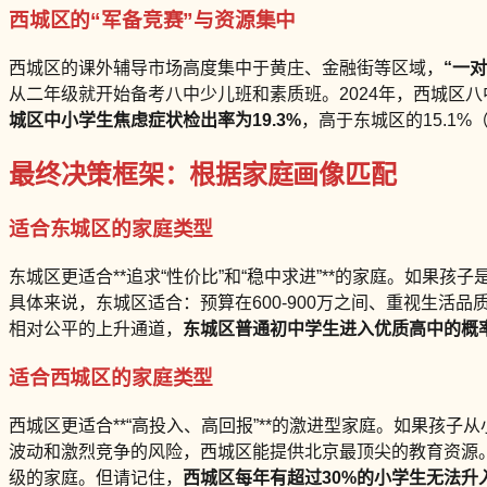
西城区的“军备竞赛”与资源集中
西城区的课外辅导市场高度集中于黄庄、金融街等区域，
“一对
从二年级就开始备考八中少儿班和素质班。2024年，西城区八
城区中小学生焦虑症状检出率为19.3%
，高于东城区的15.1
最终决策框架：根据家庭画像匹配
适合东城区的家庭类型
东城区更适合**追求“性价比”和“稳中求进”**的家庭。如
具体来说，东城区适合：预算在600-900万之间、重视生活
相对公平的上升通道，
东城区普通初中学生进入优质高中的概率
适合西城区的家庭类型
西城区更适合**“高投入、高回报”**的激进型家庭。如果孩
波动和激烈竞争的风险，西城区能提供北京最顶尖的教育资源。
级的家庭。但请记住，
西城区每年有超过30%的小学生无法升